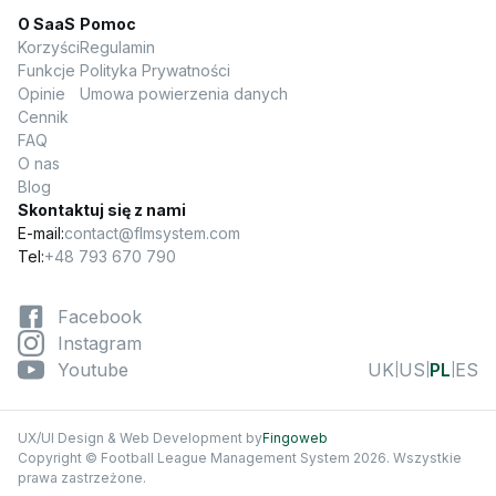
O SaaS
Pomoc
Korzyści
Regulamin
Funkcje
Polityka Prywatności
Opinie
Umowa powierzenia danych
Cennik
FAQ
O nas
Blog
Skontaktuj się z nami
E-mail:
contact@flmsystem.com
Tel:
+48 793 670 790
Facebook
Instagram
Youtube
UK
US
PL
ES
|
|
|
UX/UI Design & Web Development by
Fingoweb
Copyright © Football League Management System 2026. Wszystkie
prawa zastrzeżone.