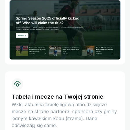
Tabela i mecze na Twojej stronie
Wklej aktualną tabelę ligową albo dzisiejsze
mecze na stronę partnera, sponsora czy gminy
jednym kawałkiem kodu (iframe). Dane
odświeżają się same.