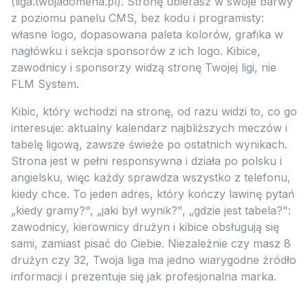
(liga.twojadomena.pl). Stronę ubierasz w swoje barwy
z poziomu panelu CMS, bez kodu i programisty:
własne logo, dopasowana paleta kolorów, grafika w
nagłówku i sekcja sponsorów z ich logo. Kibice,
zawodnicy i sponsorzy widzą stronę Twojej ligi, nie
FLM System.
Kibic, który wchodzi na stronę, od razu widzi to, co go
interesuje: aktualny kalendarz najbliższych meczów i
tabelę ligową, zawsze świeże po ostatnich wynikach.
Strona jest w pełni responsywna i działa po polsku i
angielsku, więc każdy sprawdza wszystko z telefonu,
kiedy chce. To jeden adres, który kończy lawinę pytań
„kiedy gramy?", „jaki był wynik?", „gdzie jest tabela?":
zawodnicy, kierownicy drużyn i kibice obsługują się
sami, zamiast pisać do Ciebie. Niezależnie czy masz 8
drużyn czy 32, Twoja liga ma jedno wiarygodne źródło
informacji i prezentuje się jak profesjonalna marka.