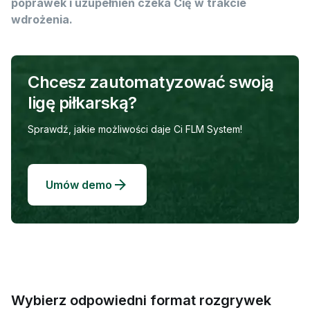
poprawek i uzupełnień czeka Cię w trakcie
wdrożenia.
Chcesz zautomatyzować swoją
ligę piłkarską?
Sprawdź, jakie możliwości daje Ci FLM System!
Umów demo
Wybierz odpowiedni format rozgrywek