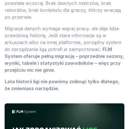
powstała wczoraj. Brak dawnych mistrzów, brak
rekordów, brak kontekstu dla graczy, którzy wracają
po przerwie.
Migracja danych wymaga więcej pracy, ale daje lidze
prawdziwą historię. Jeśli stare informacje są w
arkuszach albo na innej platformie, porządny system
do zarządzania ligą potrafi je zaimportować.
FLM
System oferuje pełną migrację – poprzednie sezony,
wyniki, tabele i statystyki zawodników – więc przy
przejściu nic nie ginie.
Lata historii ligi nie powinny zniknąć tylko dlatego,
że zmieniasz narzędzie.