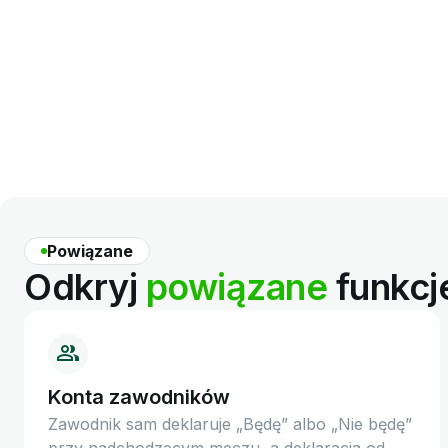
Powiązane
Odkryj
powiązane
funkcj
Konta zawodników
Zawodnik sam deklaruje „Będę” albo „Nie będę”