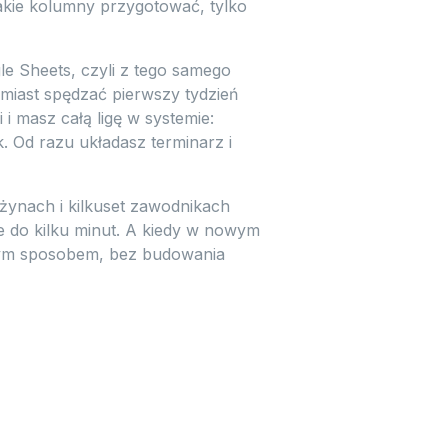
jakie kolumny przygotować, tylko
e Sheets, czyli z tego samego
miast spędzać pierwszy tydzień
i masz całą ligę w systemie:
 Od razu układasz terminarz i
użynach i kilkuset zawodnikach
e do kilku minut. A kiedy w nowym
amym sposobem, bez budowania