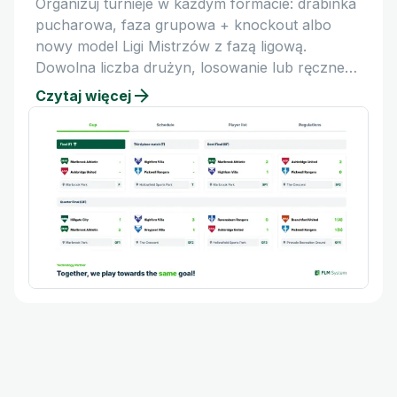
Organizuj turnieje w każdym formacie: drabinka
pucharowa, faza grupowa + knockout albo
nowy model Ligi Mistrzów z fazą ligową.
Dowolna liczba drużyn, losowanie lub ręczne
rozstawienie, mecz o 3. miejsce.
Czytaj więcej