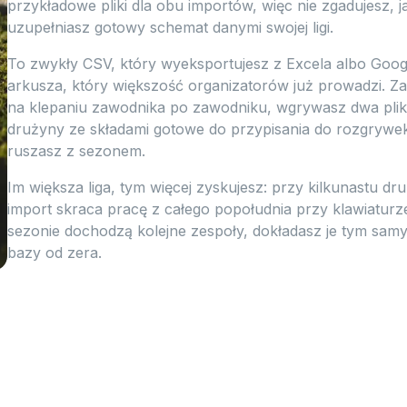
przykładowe pliki dla obu importów, więc nie zgadujesz, 
uzupełniasz gotowy schemat danymi swojej ligi.
To zwykły CSV, który wyeksportujesz z Excela albo Googl
arkusza, który większość organizatorów już prowadzi. Za
na klepaniu zawodnika po zawodniku, wgrywasz dwa pliki 
drużyny ze składami gotowe do przypisania do rozgrywek.
ruszasz z sezonem.
Im większa liga, tym więcej zyskujesz: przy kilkunastu dr
import skraca pracę z całego popołudnia przy klawiaturz
sezonie dochodzą kolejne zespoły, dokładasz je tym s
bazy od zera.