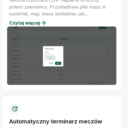
dwoma importami CSV: najpierw drużyny,
potem zawodnicy. Przykładowe pliki masz w
systemie, więc wiesz dokładnie, jak
przygotować dane.
Czytaj więcej
Automatyczny terminarz meczów