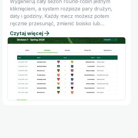
Wygeneruj cały sezon round-robin jednym
kliknięciem, a system rozpisze pary drużyn,
daty i godziny. Każdy mecz możesz potem
ręcznie przesunąć, zmienić boisko lub
przepisać.
Czytaj więcej