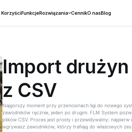
Korzyści
Funkcje
Rozwiązania
Cennik
O nas
Blog
Import drużyn
z CSV
Najgorszy moment przy przenosinach ligi do nowego sys
zawodników ręcznie, jeden po drugim. FLM System pozwal
plików CSV. Proces jest prosty i przewidywalny: najpierw
wgrywasz zawodników, którzy trafiają do właściwych zes