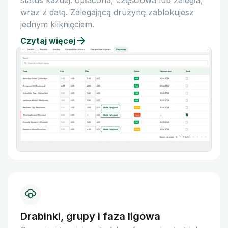
status każdej: opłacona, częściowa lub zaległa,
wraz z datą. Zalegającą drużynę zablokujesz
jednym kliknięciem.
Czytaj więcej
Drabinki, grupy i faza ligowa