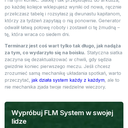
I na tym koniec. Siatkę i tak przepisujesz do arkusza,
po każdej kolejce wklepujesz wyniki od nowa, ręcznie
przeliczasz tabelę i rozsyłasz ją dwunastu kapitanom,
którzy za tydzień zapytają o nią ponownie. Generator
odwalił łatwą połowę roboty i zostawił ci tę żmudną –
tę, która wraca co siedem dni.
Terminarz jest coś wart tylko tak długo, jak nadąża
za tym, co wydarzyło się na boisku.
Statyczna siatka
zaczyna się dezaktualizować w chwili, gdy sędzia
gwizdnie koniec pierwszego meczu. Jeśli chcesz
zrozumieć samą mechanikę układania spotkań, warto
przeczytać,
jak działa system każdy z każdym
, ale to
nie mechanika zjada twoje niedzielne wieczory.
Wypróbuj FLM System w swojej
lidze