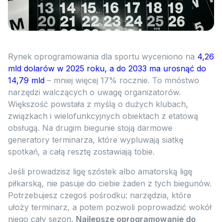
Rynek oprogramowania dla sportu wyceniono na
4,26
mld dolarów w 2025 roku, a do 2033 ma urosnąć do
14,79 mld
– mniej więcej 17% rocznie. To mnóstwo
narzędzi walczących o uwagę organizatorów.
Większość powstała z myślą o dużych klubach,
związkach i wielofunkcyjnych obiektach z etatową
obsługą. Na drugim biegunie stoją darmowe
generatory terminarza, które wypluwają siatkę
spotkań, a całą resztę zostawiają tobie.
Jeśli prowadzisz ligę szóstek albo amatorską ligę
piłkarską, nie pasuje do ciebie żaden z tych biegunów.
Potrzebujesz czegoś pośrodku: narzędzia, które
ułoży terminarz, a potem pozwoli poprowadzić wokół
niego cały sezon.
Najlepsze oprogramowanie do