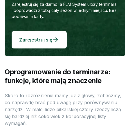
Zarejestruj się za darmo, a FLM System ułoży terminarz
i poprowadzi z tobą cały sezon w jednym miejscu. Bez
podawania karty.
Zarejestruj się
Oprogramowanie do terminarza:
funkcje, które mają znaczenie
Skoro to rozróżnienie mamy już z głowy, zobaczmy,
co naprawdę brać pod uwagę przy porównywaniu
narzędzi. W małej lidze piłkarskiej cztery rzeczy liczą
się bardziej niż cokolwiek z korporacyjnej listy
wymagań.