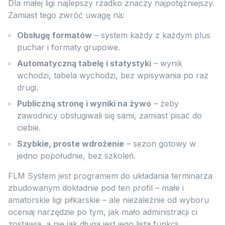
Dla małej ligi najlepszy rzadko znaczy najpotężniejszy.
Zamiast tego zwróć uwagę na:
Obsługę formatów
– system każdy z każdym plus
puchar i formaty grupowe.
Automatyczną tabelę i statystyki
– wynik
wchodzi, tabela wychodzi, bez wpisywania po raz
drugi.
Publiczną stronę i wyniki na żywo
– żeby
zawodnicy obsługiwali się sami, zamiast pisać do
ciebie.
Szybkie, proste wdrożenie
– sezon gotowy w
jedno popołudnie, bez szkoleń.
FLM System jest programem do układania terminarza
zbudowanym dokładnie pod ten profil – małe i
amatorskie ligi piłkarskie – ale niezależnie od wyboru
oceniaj narzędzie po tym, jak mało administracji ci
zostawia, a nie jak długa jest jego lista funkcji.