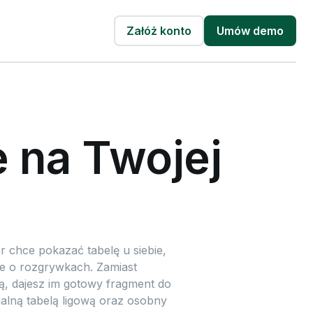
Załóż konto
Umów demo
e na Twojej
or chce pokazać tabelę u siebie,
ze o rozgrywkach. Zamiast
ją, dajesz im gotowy fragment do
alną tabelą ligową oraz osobny