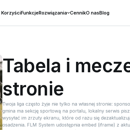
Korzyści
Funkcje
Rozwiązania
Cennik
O nas
Blog
Tabela i mecz
stronie
Twoja liga często żyje nie tylko na własnej stronie: spons
gmina ma sekcję sportową na portalu, lokalny serwis pis
wysyłać im zrzuty ekranu, które od razu się dezaktualizu
osadzenia. FLM System udostępnia embed (iframe) z aktu