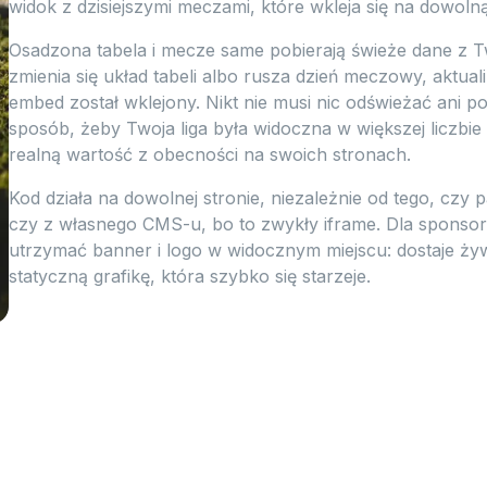
widok z dzisiejszymi meczami, które wkleja się na dowol
Osadzona tabela i mecze same pobierają świeże dane z Twoj
zmienia się układ tabeli albo rusza dzień meczowy, aktuali
embed został wklejony. Nikt nie musi nic odświeżać ani p
sposób, żeby Twoja liga była widoczna w większej liczbie 
realną wartość z obecności na swoich stronach.
Kod działa na dowolnej stronie, niezależnie od tego, czy
czy z własnego CMS-u, bo to zwykły iframe. Dla sponso
utrzymać banner i logo w widocznym miejscu: dostaje ży
statyczną grafikę, która szybko się starzeje.