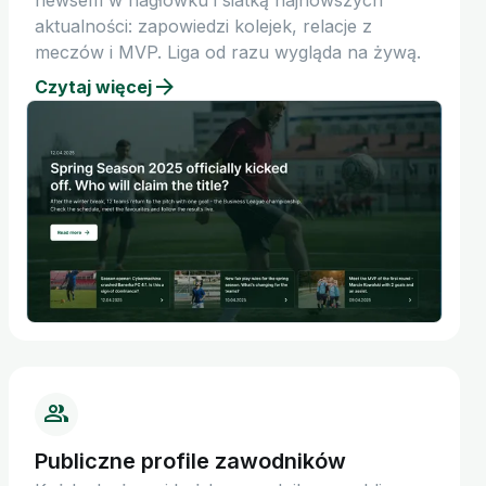
newsem w nagłówku i siatką najnowszych
aktualności: zapowiedzi kolejek, relacje z
meczów i MVP. Liga od razu wygląda na żywą.
Czytaj więcej
Publiczne profile zawodników