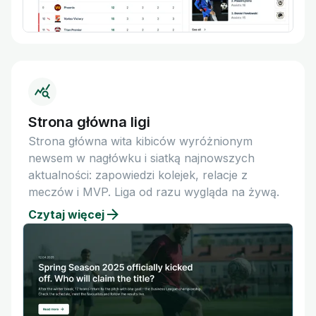
Strona główna ligi
Strona główna wita kibiców wyróżnionym
newsem w nagłówku i siatką najnowszych
aktualności: zapowiedzi kolejek, relacje z
meczów i MVP. Liga od razu wygląda na żywą.
Czytaj więcej