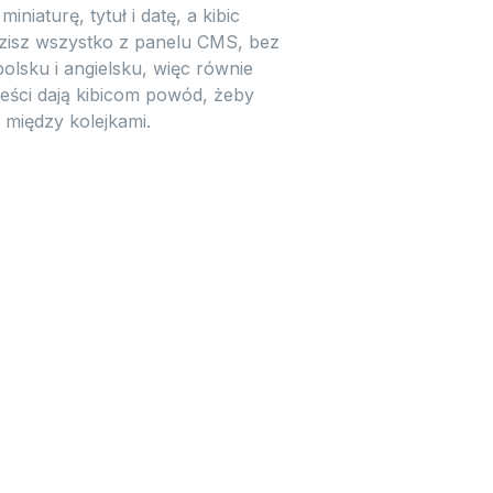
iaturę, tytuł i datę, a kibic
dzisz wszystko z panelu CMS, bez
polsku i angielsku, więc równie
eści dają kibicom powód, żeby
 między kolejkami.