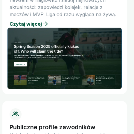
newsem w nagłówku i siatką najnowszych
aktualności: zapowiedzi kolejek, relacje z
meczów i MVP. Liga od razu wygląda na żywą.
Czytaj więcej
Publiczne profile zawodników