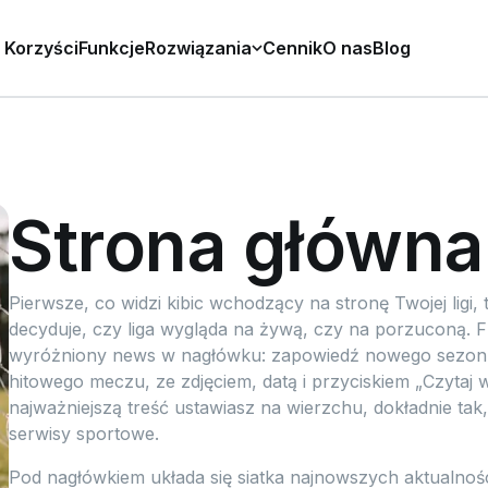
Korzyści
Funkcje
Rozwiązania
Cennik
O nas
Blog
Strona główna 
Pierwsze, co widzi kibic wchodzący na stronę Twojej ligi, 
decyduje, czy liga wygląda na żywą, czy na porzuconą. F
wyróżniony news w nagłówku: zapowiedź nowego sezonu,
hitowego meczu, ze zdjęciem, datą i przyciskiem „Czytaj w
najważniejszą treść ustawiasz na wierzchu, dokładnie tak,
serwisy sportowe.
Pod nagłówkiem układa się siatka najnowszych aktualności: